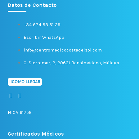
Datos de Contacto
+34 624 83 81 29
Escribir WhatsApp
info@centromedicocostadelsol.com
C. Sierramar, 2, 29631 Benalmádena, Málaga
COMO LLEGAR
F
I
a
n
c
s
NICA 61758
e
t
b
a
o
g
o
r
Certificados Médicos
k
a