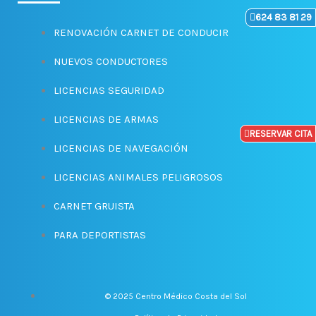
-
m
624 83 81 29
f
RENOVACIÓN CARNET DE CONDUCIR
NUEVOS CONDUCTORES
LICENCIAS SEGURIDAD
LICENCIAS DE ARMAS
RESERVAR CITA
LICENCIAS DE NAVEGACIÓN
LICENCIAS ANIMALES PELIGROSOS
CARNET GRUISTA
PARA DEPORTISTAS
© 2025 Centro Médico Costa del Sol