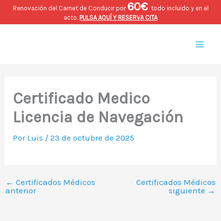
60€
Ir
Renovación del Carnet de Conducir por
todo incluido y en el
acto.
PULSA AQUÍ Y RESERVA CITA
al
Mai
contenido
Men
Certificado Medico
Licencia de Navegación
Por
Luis
/
23 de octubre de 2025
←
Certificados Médicos
Certificados Médicos
anterior
siguiente
→