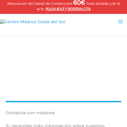
60€
Ir
Renovación del Carnet de Conducir por
todo incluido y en el
acto.
PULSA AQUÍ Y RESERVA CITA
al
Ma
contenido
Me
Contacto
Centro Médico Costa del Sol
Contacta con nosotros
Si necesitas más información sobre nuestros