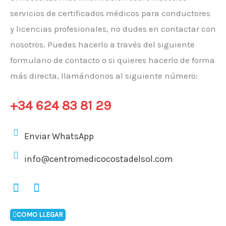
servicios de certificados médicos para conductores
y licencias profesionales, no dudes en contactar con
nosotros. Puedes hacerlo a través del siguiente
formulario de contacto o si quieres hacerlo de forma
más directa, llamándonos al siguiente número:
+34 624 83 81 29
Enviar WhatsApp
info@centromedicocostadelsol.com
F
I
a
n
c
s
e
t
COMO LLEGAR