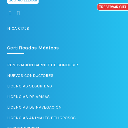
COMO LLEGAR
RESERVAR CITA
F
I
a
n
c
s
NICA 61758
e
t
b
a
o
g
o
r
Certificados Médicos
k
a
-
m
f
RENOVACIÓN CARNET DE CONDUCIR
NUEVOS CONDUCTORES
LICENCIAS SEGURIDAD
LICENCIAS DE ARMAS
LICENCIAS DE NAVEGACIÓN
LICENCIAS ANIMALES PELIGROSOS