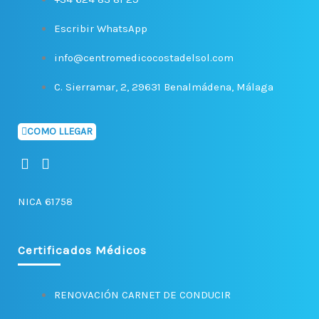
Escribir WhatsApp
info@centromedicocostadelsol.com
C. Sierramar, 2, 29631 Benalmádena, Málaga
COMO LLEGAR
F
I
a
n
c
s
NICA 61758
e
t
b
a
o
g
o
r
Certificados Médicos
k
a
-
m
f
RENOVACIÓN CARNET DE CONDUCIR