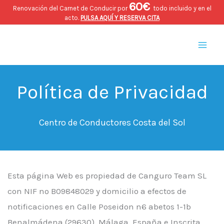
60€
Ir
Renovación del Carnet de Conducir por
todo incluido y en el
acto.
PULSA AQUÍ Y RESERVA CITA
al
Mai
contenido
Men
Política de Privacidad
Centro de Conductores Costa del Sol
Esta página Web es propiedad de Canguro Team SL
con NIF nº B09848029 y domicilio a efectos de
notificaciones en Calle Poseidon n6 abetos 1-1b
Benalmádena (29630), Málaga, España e Inscrita