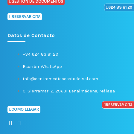
GESTION DE DOCUMENTOS
624 83 81 29
RESERVAR CITA
Datos de Contacto
+34 624 83 81 29
Escribir WhatsApp
info@centromedicocostadelsol.com
C. Sierramar, 2, 29631 Benalmádena, Málaga
RESERVAR CITA
COMO LLEGAR
F
I
a
n