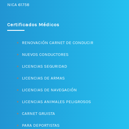
c
s
NICA 61758
e
t
b
a
o
g
o
r
Certificados Médicos
k
a
-
m
f
RENOVACIÓN CARNET DE CONDUCIR
NUEVOS CONDUCTORES
LICENCIAS SEGURIDAD
LICENCIAS DE ARMAS
LICENCIAS DE NAVEGACIÓN
LICENCIAS ANIMALES PELIGROSOS
CARNET GRUISTA
PARA DEPORTISTAS