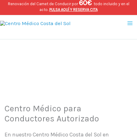
60€
Ir
Renovación del Carnet de Conducir por
todo incluido y en el
acto.
PULSA AQUÍ Y RESERVA CITA
al
Ma
contenido
Me
Servicios
Centro Médico Costa del Sol
Centro Médico para
Conductores Autorizado
En nuestro Centro Médico Costa del Sol en