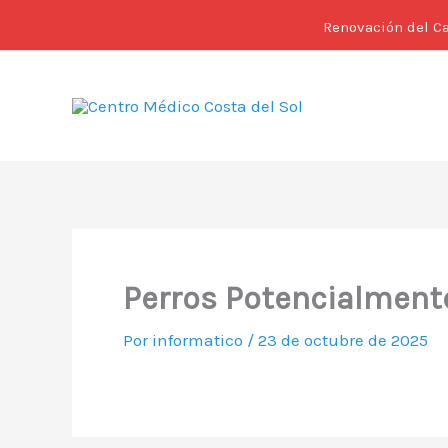
Ir
Renovación del C
al
contenido
Perros Potencialmente
Por
informatico
/
23 de octubre de 2025