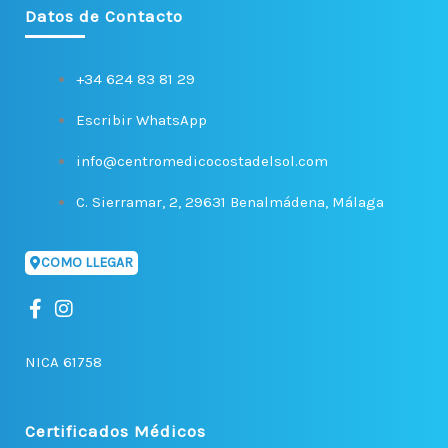
Datos de Contacto
+34 624 83 81 29
Escribir WhatsApp
info@centromedicocostadelsol.com
C. Sierramar, 2, 29631 Benalmádena, Málaga
COMO LLEGAR
F
I
a
n
c
s
NICA 61758
e
t
b
a
o
g
o
r
Certificados Médicos
k
a