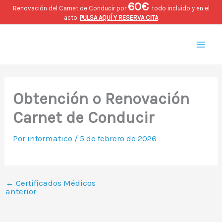
60€
Ir
Renovación del Carnet de Conducir por
todo incluido y en el
acto.
PULSA AQUÍ Y RESERVA CITA
al
Mai
contenido
Men
Obtención o Renovación
Carnet de Conducir
Por
informatico
/
5 de febrero de 2026
←
Certificados Médicos
anterior